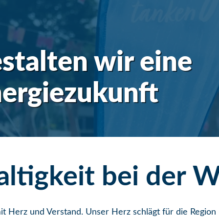
talten wir eine
nergiezukunft
ltigkeit bei de
it Herz und Verstand. Unser Herz schlägt für die Regio