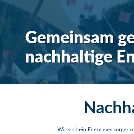
Gemeinsam ges
nachhaltige E
Nachha
Wir sind ein Energieversorger m