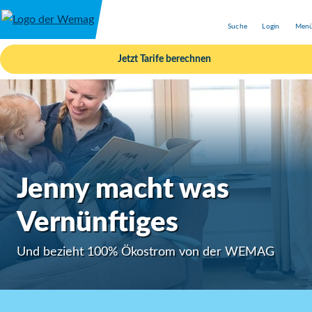
Direkt zum Inhalt
Suche
Login
Men
Jetzt
Tarife berechnen
Jenny macht was
Vernünftiges
Und bezieht 100% Ökostrom von der WEMAG