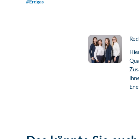
Erdgas
Red
Hie
Qua
Zus
Ihn
Ene