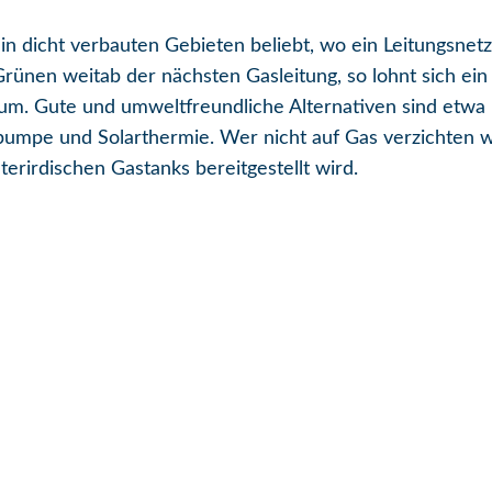
n dicht verbauten Gebieten beliebt, wo ein Leitungsnetz
Grünen weitab der nächsten Gasleitung, so lohnt sich ei
m. Gute und umweltfreundliche Alternativen sind etwa 
pe und Solarthermie. Wer nicht auf Gas verzichten wil
erirdischen Gastanks bereitgestellt wird.
n
 teilen
E-Mail versenden
n diesem Beitrag kopieren