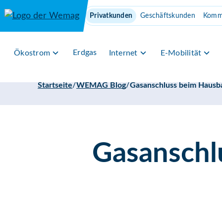
Direkt zum Inhalt
Privatkunden
Geschäftskunden
Komm
Erdgas
Ökostrom
Internet
E-Mobilität
/
/
Startseite
WEMAG Blog
Gasanschluss beim Hausba
Gasanschl