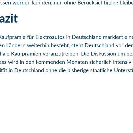
ssen werden konnten, nun ohne Berücksichtigung bleib
azit
Kaufprämie für Elektroautos in Deutschland markiert ein
n Ländern weiterhin besteht, steht Deutschland vor der
chale Kaufprämien voranzutreiben. Die Diskussion um bez
ess wird in den kommenden Monaten sicherlich intensiv 
tät in Deutschland ohne die bisherige staatliche Unterst
n
 teilen
E-Mail versenden
n diesem Beitrag kopieren