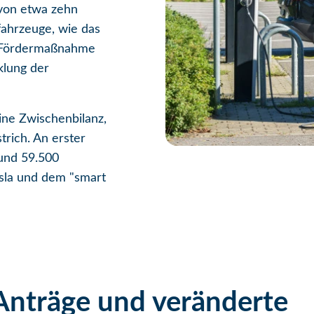
 von etwa zehn
ofahrzeuge, wie das
e Fördermaßnahme
klung der
ne Zwischenbilanz,
trich. An erster
rund 59.500
sla und dem "smart
Anträge und veränderte