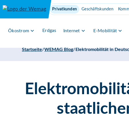
Direkt zum Inhalt
Privatkunden
Geschäftskunden
Komm
Erdgas
Ökostrom
Internet
E-Mobilität
/
/
Startseite
WEMAG Blog
Elektromobilit
staatlich