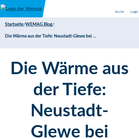
Direkt zum Inhalt
Suche
Login
/
/
Startseite
WEMAG Blog
Die Wärme aus der Tiefe: Neustadt-Glewe bei Schwerin wird seit fast 30 Jahren mit umweltfreundlicher Heizenergie versorgt
Die Wärme aus
der Tiefe:
Neustadt-
Glewe bei