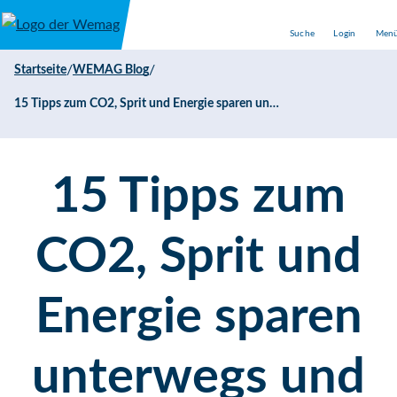
Direkt zum Inhalt
Suche
Login
Men
/
/
Startseite
WEMAG Blog
15 Tipps zum CO2, Sprit und Energie sparen unterwegs und auf Reisen
15 Tipps zum
CO2, Sprit und
Energie sparen
unterwegs und