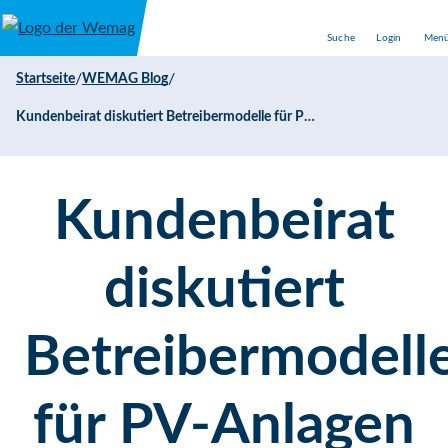
Direkt zum Inhalt
Suche
Login
Men
/
/
Startseite
WEMAG Blog
Kundenbeirat diskutiert Betreibermodelle für PV-Anlagen
Kundenbeirat
diskutiert
Betreibermodell
für PV-Anlagen