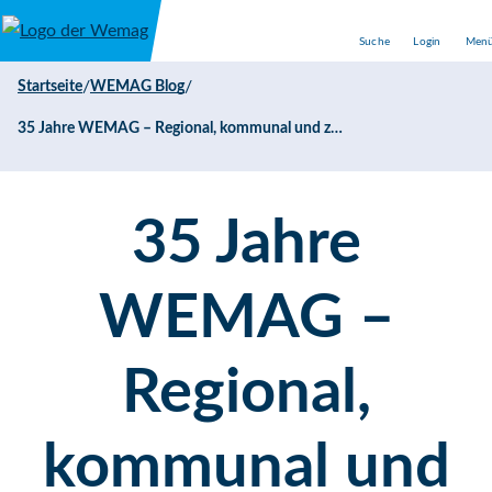
Direkt zum Inhalt
Suche
Login
Men
/
/
Startseite
WEMAG Blog
35 Jahre WEMAG – Regional, kommunal und zukunftsweisend
35 Jahre
WEMAG –
Regional,
kommunal und