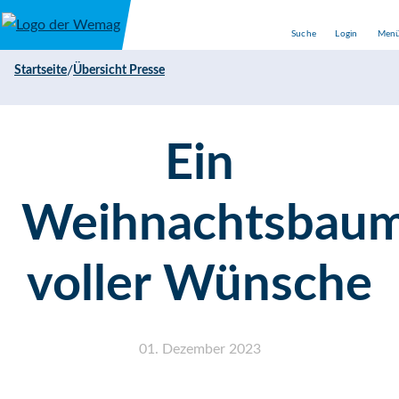
Direkt zum Inhalt
Suche
Login
Men
/
Startseite
Übersicht Presse
Ein
Weihnachtsbau
voller Wünsche
01. Dezember 2023