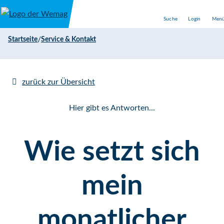
Direkt zum Inhalt
Suche
Login
Men
/
Startseite
Service & Kontakt
zurück zur Übersicht
Hier gibt es Antworten...
Wie setzt sich
mein
monatlicher