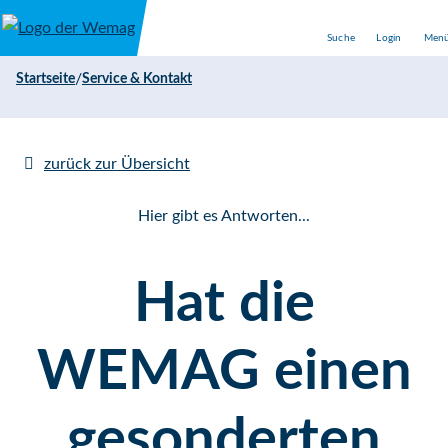
Direkt zum Inhalt
Suche
Login
Men
/
Startseite
Service & Kontakt
zurück zur Übersicht
Hier gibt es Antworten...
Hat die
WEMAG einen
gesonderten