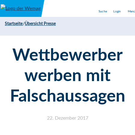
Direkt zum Inhalt
Suche
Login
Men
/
Startseite
Übersicht Presse
Wettbewerber
werben mit
Falschaussagen
22. Dezember 2017