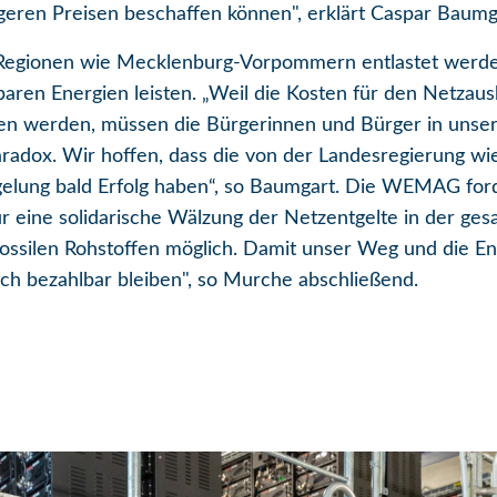
eren Preisen beschaffen können", erklärt Caspar Baumg
ss Regionen wie Mecklenburg-Vorpommern entlastet werd
aren Energien leisten. „Weil die Kosten für den Netzaus
agen werden, müssen die Bürgerinnen und Bürger in uns
paradox. Wir hoffen, dass die von der Landesregierung 
gelung bald Erfolg haben“, so Baumgart. Die WEMAG ford
für eine solidarische Wälzung der Netzentgelte in der ge
ossilen Rohstoffen möglich. Damit unser Weg und die E
ch bezahlbar bleiben", so Murche abschließend.