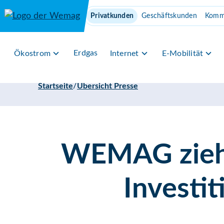
Direkt zum Inhalt
Privatkunden
Geschäftskunden
Komm
Erdgas
Ökostrom
Internet
E-Mobilität
/
Startseite
Übersicht Presse
WEMAG zieht 
Investi