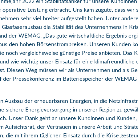
ejahr 2022 ein Stabilitätsanker für unsere Kundinnen
e operative Leistung erbracht. Uns kam zugute, dass wir
men sehr viel breiter aufgestellt haben. Unter andere
Glasfaserausbau die Stabilität des Unternehmens in Kris
d der WEMAG. „Das gute wirtschaftliche Ergebnis ergibt
t aus den hohen Börsenstrompreisen. Unseren Kunden ko
gie noch vergleichsweise günstige Preise anbieten. Das K
d und wie wichtig unser Einsatz für eine klimafreundlich
st. Diesen Weg müssen wir als Unternehmen und als Ge
auf der Pressekonferenz im Batteriespeicher der WEMAG
den Ausbau der erneuerbaren Energien, in die Netzinfras
ne sichere Energieversorgung in unserer Region zu gewäh
eich. Unser Dank geht an unsere Kundinnen und Kunden, 
 Aufsichtsrat, der Vertrauen in unsere Arbeit und Strate
n, die mit ihrem täglichen Einsatz durch die Krise geste