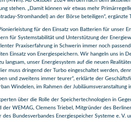
den (MWh). Ab Oktober 2024 werden nach dem aktuelle
ng stehen. „Damit können wir etwas mehr Primärregell
ntraday-Stromhandel) an der Börse beteiligen“, ergänzt
nierleistung für den Einsatz von Batterien für unser Ene
ern für Systemstabilität und Unterstützung der Energie
llenter Praxiserfahrung in Schwerin immer noch passend
n Einsatz von Energiespeichern. Wir hangeln uns in Deu
l zu langsam, unser Energiesystem auf die neuen Realitäte
Hier muss dringend der Turbo eingeschaltet werden, den
pen und zweitens immer teurer“, erklärte der Geschäft
Urban Windelen, im Rahmen der Jubiläumsveranstaltung i
Experten über die Rolle der Speichertechnologien in Geg
der WEMAG, Clemens Triebel, Mitgründer des Berliner 
 des Bundesverbandes Energiespeicher Systeme e. V. un