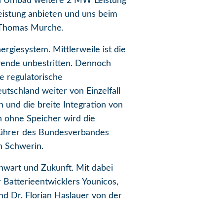
n Umbau weitere 2 MW Leistung
eistung anbieten und uns beim
e Thomas Murche.
rgiesystem. Mittlerweile ist die
wende unbestritten. Dennoch
e regulatorische
tschland weiter von Einzelfall
n und die breite Integration von
n ohne Speicher wird die
sführer des Bundesverbandes
n Schwerin.
enwart und Zukunft. Mit dabei
Batterieentwicklers Younicos,
d Dr. Florian Haslauer von der