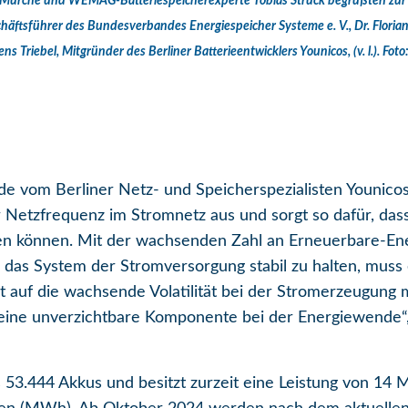
rche und WEMAG-Batteriespeicherexperte Tobias Struck begrüßten zur 
äftsführer des Bundesverbandes Energiespeicher Systeme e. V., Dr. Florian
s Triebel, Mitgründer des Berliner Batterieentwicklers Younicos, (v. l.). 
e vom Berliner Netz- und Speicherspezialisten Younicos k
r Netzfrequenz im Stromnetz aus und sorgt so dafür, da
den können. Mit der wachsenden Zahl an Erneuerbare-Ene
as System der Stromversorgung stabil zu halten, muss e
rt auf die wachsende Volatilität bei der Stromerzeugung 
d eine unverzichtbare Komponente bei der Energiewend
s 53.444 Akkus und besitzt zurzeit eine Leistung von 1