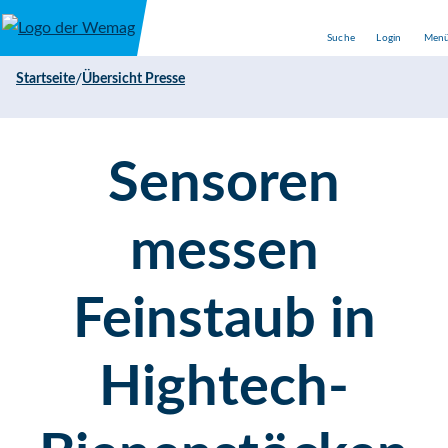
Direkt zum Inhalt
Suche
Login
Men
/
Startseite
Übersicht Presse
Sensoren
messen
Feinstaub in
Hightech-