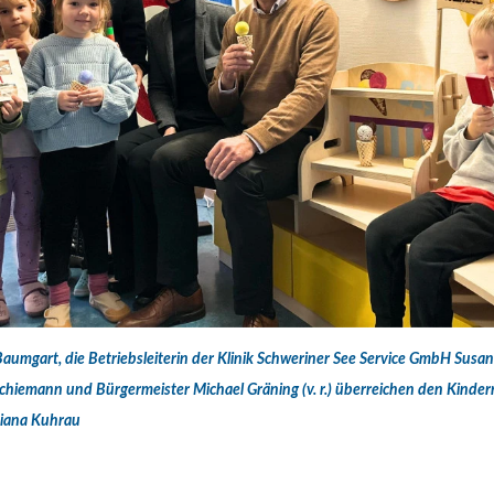
gart, die Betriebsleiterin der Klinik Schweriner See Service GmbH Susan
Schiemann und Bürgermeister Michael Gräning (v. r.) überreichen den Kinder
iana Kuhrau