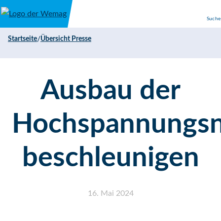
Direkt zum Inhalt
Suche
/
Startseite
Übersicht Presse
Ausbau der
Hochspannungsn
beschleunigen
16. Mai 2024