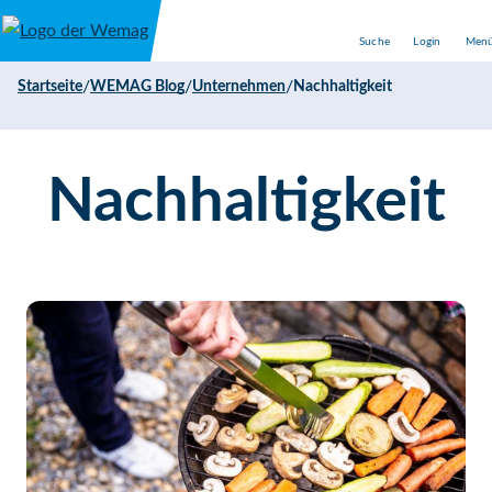
Direkt zum Inhalt
Suche
Login
Men
/
/
/
Startseite
WEMAG Blog
Unternehmen
Nachhaltigkeit
Nachhaltigkeit