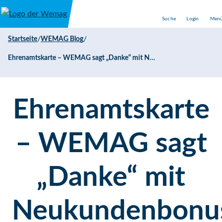
Direkt zum Inhalt
Suche
Login
Men
/
/
Startseite
WEMAG Blog
Ehrenamtskarte – WEMAG sagt „Danke“ mit Neukundenbonus und „Bonbon“
Ehrenamtskarte
– WEMAG sagt
„Danke“ mit
Neukundenbonu